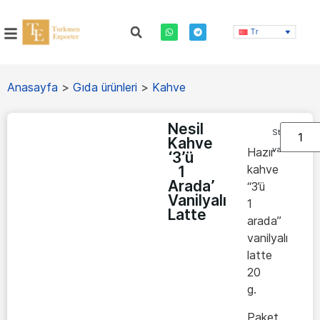
Tr
Anasayfa
>
Gıda ürünleri
>
Kahve
Nesil
Stokta
Kahve
var
Hazır
‘3’ü
kahve
1
Arada’
“3’ü
Vanilyalı
1
Latte
arada”
vanilyalı
latte
20
g.
Paket