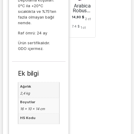
Depolama koşulları:
Arabica
0°C ila +20°C
Robusta
sıcaklıkta ve %75’ten
kavrulmu
14,80
$
fazla olmayan bağıl
2
ct
ş kahve
nemde.
çekirdekl
7.4 $
1
ct
eri El
Raf ömrü: 24 ay
Diamant
e 1 kg
Ürün sertifikalıdır.
GDO içermez.
Ek bilgi
Ağırlık
2,4 kg
Boyutlar
16 × 10 × 14 cm
HS Kodu