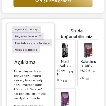
Soruşturma gönder
Açıklama
Ek bilgi
Siz de
beğenebilirsiniz
Değerlendirmeler (0)
Para İadesi ve İade Politikası
Ödeme ve Nakliye
Nesil
Kavrulmu
Açıklama
Kahve
ş bütün
Klasik
kahve
60,00
14,00
$
Ürün bileşimi: Hazır
4
ct
2
ct
çekirdekl
$
kahve tozu, pudra
eri
7 $
1
ct
15 $
Classico
şekeri, bitkisel yağ
1
ct
1 kg
tozu, maltodekstrin,
köpürtücü “Mocha”,
“silikon dioksit”, “sütlü
vanilya” aroma tozu.