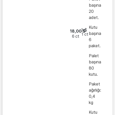
başına
20
adet.
Kutu
3 $
18,00
$
başına
1
ct
6
ct
6
paket.
Palet
başına
80
kutu.
Paket
ağırlığı:
0,4
kg
Kutu