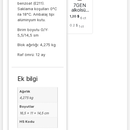
benzoat (E211).
7GEN
Saklama koşulları 0°C
alkolsüz
gazlı
ila 18°C. Ambalaj tipi
1,20
$
6
ct
içecek
alüminyum kutu.
0.2 $
1
ct
Birim boyutu G/Y:
5,5/14,5 sm
Blok ağırlığı: 4,275 kg
Raf ömrü: 12 ay
Ek bilgi
Ağırlık
4,275 kg
Boyutlar
16,5 × 11 × 14,5 cm
HS Kodu