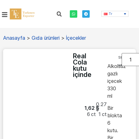
Tr
Anasayfa
>
Gıda ürünleri
>
İçecekler
Real
Stokta
Cola
var
Alkolsüz
kutu
gazlı
içinde
içecek
330
ml
0.27
1,62
$
Bir
$
6
ct
1
ct
blokta
6
kutu.
Bir