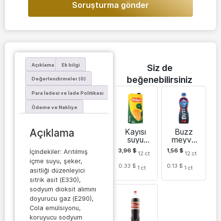
Soruşturma gönder
Açıklama
Ek bilgi
Siz de
beğenebilirsiniz
Değerlendirmeler (0)
Para İadesi ve İade Politikası
Ödeme ve Nakliye
Kayısı
Buzz
Açıklama
suyu
meyve
Yedigen
suyu
3,96
$
1,56
$
İçindekiler: Arıtılmış
12
ct
12
ct
içeceği
içme suyu, şeker,
0.33 $
0.13 $
1
ct
1
ct
asitliği düzenleyici
sitrik asit (E330),
sodyum dioksit alımını
doyurucu gaz (E290),
Cola emülsiyonu,
koruyucu sodyum