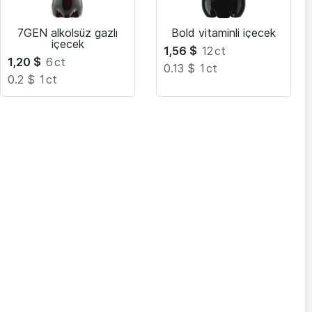
7GEN alkolsüz gazlı
Bold vitaminli içecek
içecek
1,56
$
12
ct
1,20
$
6
ct
0.13 $
1
ct
0.2 $
1
ct