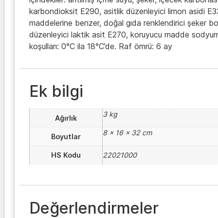
karbondioksit E290, asitlik düzenleyici limon asidi E
maddelerine benzer, doğal gıda renklendirici şeker bo
düzenleyici laktik asit E270, koruyucu madde sody
koşulları: 0°C ila 18°C’de. Raf ömrü: 6 ay
Ek bilgi
3 kg
Ağırlık
8 × 16 × 32 cm
Boyutlar
HS Kodu
22021000
Değerlendirmeler