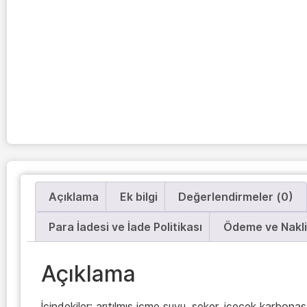
Açıklama
Ek bilgi
Değerlendirmeler (0)
Para İadesi ve İade Politikası
Ödeme ve Nakl
Açıklama
İçindekiler: arıtılmış içme suyu, şeker, içecek karbona