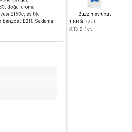
330, doğal aroma
yası E150c, asitlik
Buzz meşrubat
um benzoat E211. Saklama
1,56
$
12
ct
0.13 $
1
ct