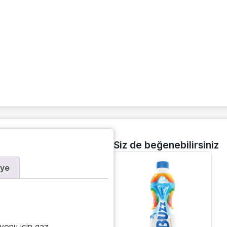
Siz de beğenebilirsiniz
iye
syonu için gaz