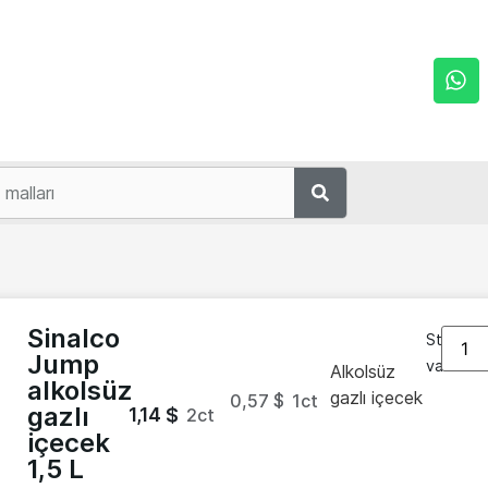
Sinalco
Stokta
Jump
var
Alkolsüz
alkolsüz
gazlı içecek
0,57 $
1
ct
gazlı
1,14
$
2
ct
içecek
1,5 L