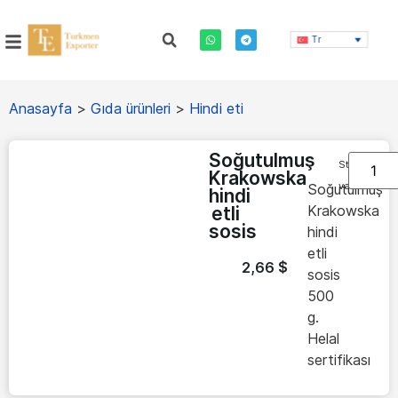
Tr
Anasayfa
>
Gıda ürünleri
>
Hindi eti
Soğutulmuş
Stokta
Krakowska
var
Soğutulmuş
hindi
Krakowska
etli
sosis
hindi
etli
2,66
$
sosis
500
g.
Helal
sertifikası