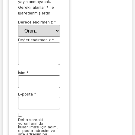
yayınlanmayacak.
Gerekli alanlar
*
ile
işaretlenmişlerdir
Derecelendirmeniz
*
Değerlendirmeniz
*
İsim
*
E-posta
*
Daha sonraki
yorumlarımda
kullanılması için adım,
e-posta adresim ve
site adresim bu