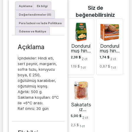
Açıklama
Ek bilgi
Siz de
beğenebilirsiniz
Değerlendirmeler (0)
Para İadesi ve İade Politikası
Ödeme ve Nakliye
Dondurul
Dondurul
Açıklama
muş hindi
muş hindi
etli köfte
köftesi
2,38
$
1,74
$
İçindekiler: Hindi eti,
2
ct
2
ct
sert peynir, margarin,
1.19 $
0,87 $
1
ct
1
ct
sofra tuzu, koruyucu
boya, E 250,
öğütülmüş karabiber,
öğütülmüş kişniş.
Ağırlık: 500 g.
Saklama koşulları: 0°C
ile +6°C arası.
Sakatats
Raf ömrü: 30 gün
ız
dondurul
5,00
$
2
ct
muş hindi
eti
2,5 $
1
ct