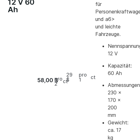
12 V 60
für
Ah
Personenkraftwag
und a6>
und leichte
Fahrzeuge.
Nennspannun
12 V
Kapazität:
60 Ah
29
pro
ct
pro
$
1
58,00
$
ct
2
Abmessungen
230 ×
170 ×
200
mm
Gewicht:
ca. 17
kg