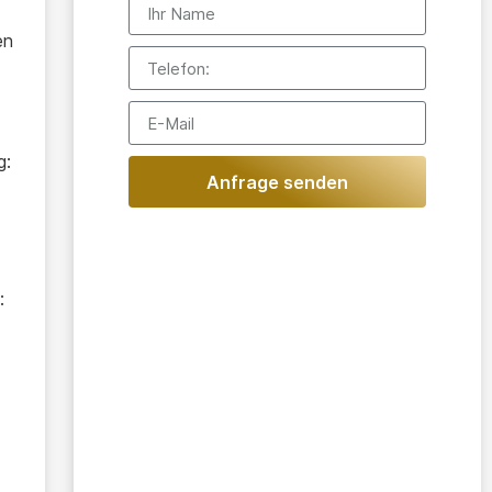
en
g:
Anfrage senden
: