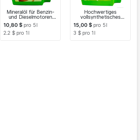
Mineralöl für Benzin-
Hochwertiges
und Dieselmotoren
vollsynthetisches
SAE 60
Motoröl 5W-30
10,80
$
pro 5
l
15,00
$
pro 5
l
2.2 $
pro 1
l
3 $
pro 1
l