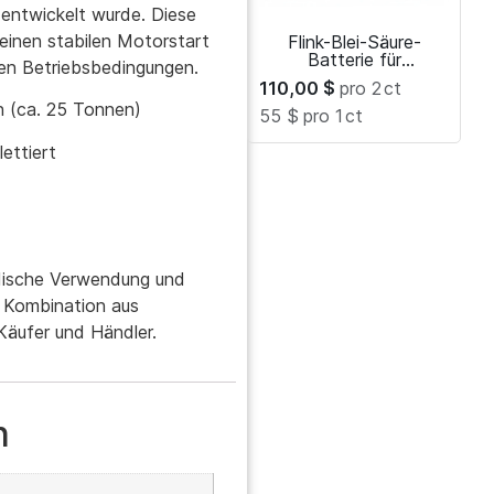
entwickelt wurde. Diese
 einen stabilen Motorstart
Flink-Blei-Säure-
Batterie für
len Betriebsbedingungen.
Kraftfahrzeuge, 12 V,
110,00
$
pro 2
ct
110 Ah
n (ca. 25 Tonnen)
55 $
pro 1
ct
lettiert
ndische Verwendung und
 Kombination aus
 Käufer und Händler.
n