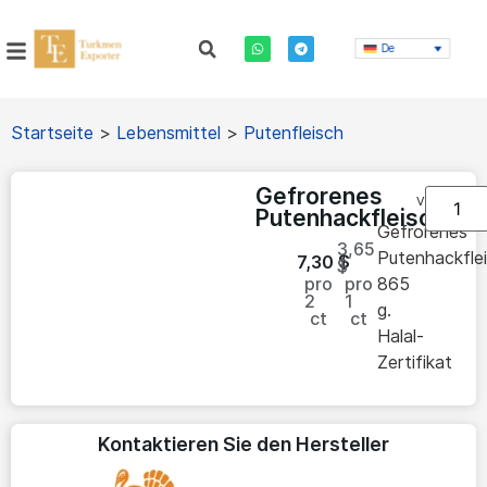
De
Startseite
>
Lebensmittel
>
Putenfleisch
Gefrorenes
Vorrätig
Putenhackfleisch
Gefrorenes
3,65
Putenhackfle
7,30
$
$
pro
pro
865
2
1
g.
ct
ct
Halal-
Zertifikat
Kontaktieren Sie den Hersteller