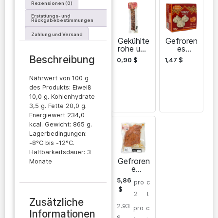
Rezensionen (0)
Erstattungs- und
Rückgabebestimmungen
Zahlung und Versand
Gekühlte
Gefroren
rohe und
es
ruckartig
Truthahn
Beschreibung
0,90
$
1,47
$
e
fleisch
Putenflei
khinkali
Nährwert von 100 g
schwurst
des Produkts: Eiweiß
10,0 g. Kohlenhydrate
3,5 g. Fette 20,0 g.
Energiewert 234,0
kcal. Gewicht: 865 g.
Lagerbedingungen:
-8°C bis -12°C.
Haltbarkeitsdauer: 3
Gefroren
Monate
e
Truthahn
5,86
pro
c
-
$
Nuggets
2
t
Zusätzliche
2.93
pro
c
Informationen
$