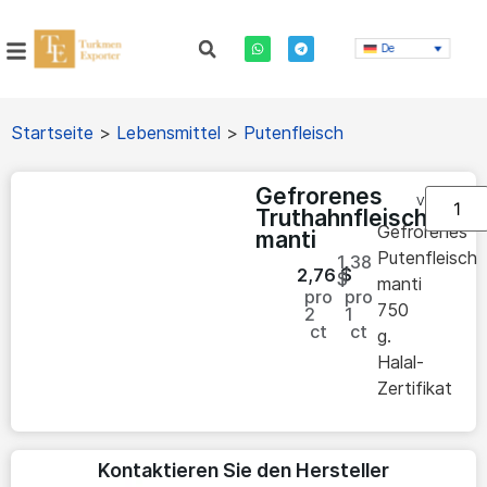
De
Startseite
>
Lebensmittel
>
Putenfleisch
Gefrorenes
Vorrätig
Truthahnfleisch
Gefrorenes
manti
Putenfleisch
1,38
2,76
$
$
manti
pro
pro
750
2
1
ct
ct
g.
Halal-
Zertifikat
Kontaktieren Sie den Hersteller