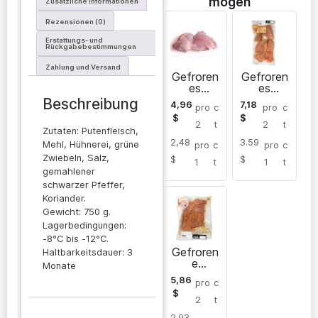
mögen
Zusätzliche Informationen
Rezensionen (0)
Erstattungs- und
Rückgabebestimmungen
Zahlung und Versand
Gefroren
Gefroren
es
es
Putenob
Putenste
Beschreibung
4,96
7,18
pro
c
pro
c
erschenk
ak
$
$
elfilet
2
t
2
t
Zutaten: Putenfleisch,
2,48
3.59
Mehl, Hühnerei, grüne
pro
c
pro
c
Zwiebeln, Salz,
$
$
1
t
1
t
gemahlener
schwarzer Pfeffer,
Koriander.
Gewicht: 750 g.
Lagerbedingungen:
-8°C bis -12°C.
Gefroren
Haltbarkeitsdauer: 3
e
Monate
Truthahn
5,86
pro
c
-
$
Nuggets
2
t
2.93