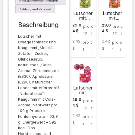
Rückgabebestimmungen
Zahlung und Versand
Lutscher
Lutscher
mit
mit
Apfelges
Orangen
Beschreibung
29,0
29,0
pro
c
pro
c
chmack
geschma
4
$
4
$
und
ck und
12
t
12
t
Lutscher mit
Kaugum
Kaugum
2.42
2.42
mi
mi
Colageschmack und
pro
c
pro
c
Kaugummi „Melek“.
$
$
1
t
1
t
Zutaten: Zucker,
Glukosesirup,
natürliches „Cola“-
Aroma, Zitronensäure
(E330), Apfelsäure
(E296), natürlicher
Lutscher
Lebensmittelfarbstoff
mit
„Natural blue“,
Erdbeerg
Kaugummi mit Cola-
29,0
pro
c
eschmac
Aroma. Nährwert pro
4
$
k und
12
t
100 g Produkt:
Kaugum
2.42
mi
Kohlenhydrate – 93,3
pro
c
g. Energiewert – 392
$
1
t
kcal. Das
Herstellungs- und