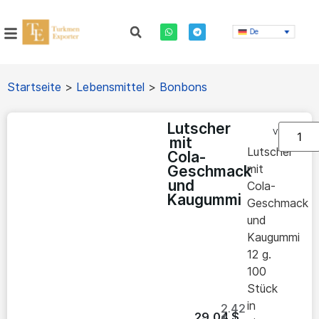
De
Startseite
>
Lebensmittel
>
Bonbons
Lutscher
Vorrätig
mit
Lutscher
Cola-
mit
Geschmack
und
Cola-
Kaugummi
Geschmack
und
Kaugummi
12 g.
100
Stück
in
2.42
29,04
$