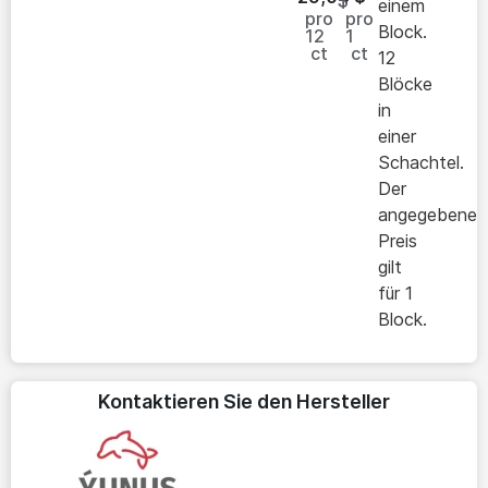
$
einem
pro
pro
Block.
12
1
ct
ct
12
Blöcke
in
einer
Schachtel.
Der
angegebene
Preis
gilt
für 1
Block.
Kontaktieren Sie den Hersteller