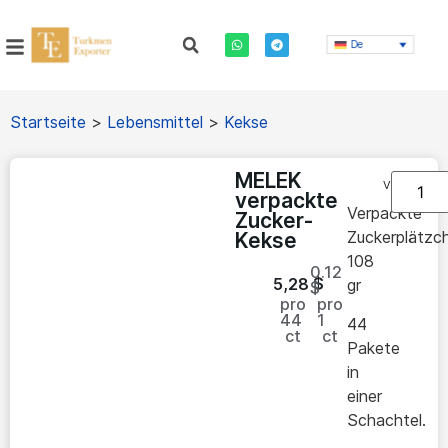
De
Startseite
>
Lebensmittel
>
Kekse
MELEK
Vorrätig
verpackte
Verpackte
Zucker-
Zuckerplätzc
Kekse
108
0.12
5,28
$
gr
$
pro
pro
44
1
44
ct
ct
Pakete
in
einer
Schachtel.