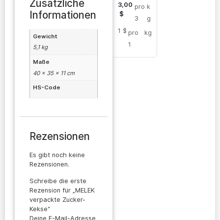
Kekse
Zusätzliche
3,00
pro
k
Informationen
$
3
g
1 $
pro
kg
Gewicht
1
5,1 kg
Maße
40 × 35 × 11 cm
HS-Code
Rezensionen
Es gibt noch keine
Rezensionen.
Schreibe die erste
Rezension für „MELEK
verpackte Zucker-
Kekse“
Deine E-Mail-Adresse