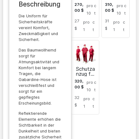
allgemein
das
Beschreibung
270,
310,
pro
c
pro
c
e
Militär
00
$
00
$
Arbeiter
Sarayan
10
t
10
t
Die Uniform für
Sarayan
27
31
Sicherheitskräfte
pro
c
pro
c
vereint Komfort,
$
$
1
t
1
t
Zweckmäßigkeit und
Sicherheit.
Das Baumwollhemd
sorgt für
Atmungsaktivität und
Komfort bei langem
Schutza
nzug für
Tragen, die
Krankens
Gabardine-Hose ist
320,
pro
c
chweste
verschleißfest und
00
$
rn
10
t
sorgt für ein
Sarayan
gepflegtes
32
für
pro
c
Männer
Erscheinungsbild.
$
1
t
Reflektierende
Elemente erhöhen die
Sichtbarkeit in der
Dunkelheit und bieten
zusätzliche Sicherheit