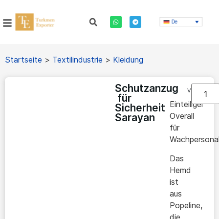
De
Startseite
>
Textilindustrie
>
Kleidung
Schutzanzug
Vorrätig
für
Einteiliger
Sicherheit
Overall
Sarayan
für
Wachpersonal
Das
Hemd
ist
aus
Popeline,
die