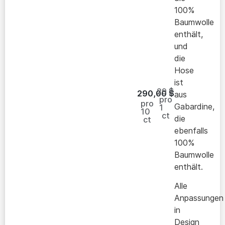
100%
Baumwolle
enthält,
und
die
Hose
ist
29 $
290,00
$
aus
pro
pro
Gabardine,
1
10
ct
die
ct
ebenfalls
100%
Baumwolle
enthält.
Alle
Anpassungen
in
Design