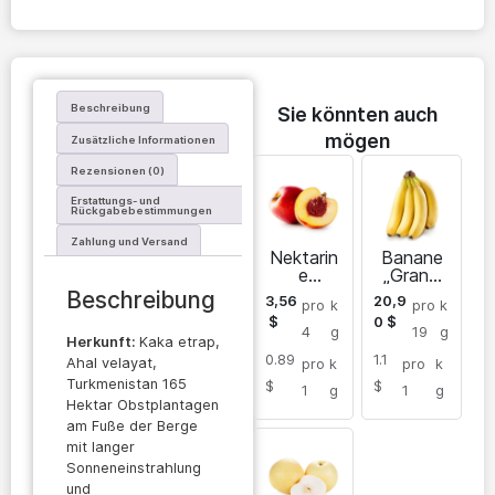
Beschreibung
Sie könnten auch
mögen
Zusätzliche Informationen
Rezensionen (0)
Erstattungs- und
Rückgabebestimmungen
Zahlung und Versand
Nektarin
Banane
e
„Grand
„Gartario
Nain“
Beschreibung
3,56
20,9
pro
k
pro
k
“
$
0
$
4
g
19
g
Herkunft:
Kaka etrap,
0.89
1.1
Ahal velayat,
pro
k
pro
k
Turkmenistan 165
$
$
1
g
1
g
Hektar Obstplantagen
am Fuße der Berge
mit langer
Sonneneinstrahlung
und