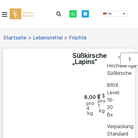
De
Startseite
>
Lebensmittel
>
Früchte
Süßkirsche
Vorrätig
„Lapins“
Hochwertige
Süßkirsche
BRIX
Level:
2 $
8,00
$
16-
pro
pro
1
20
4
kg
kg
Bx
Verpackung:
Standard