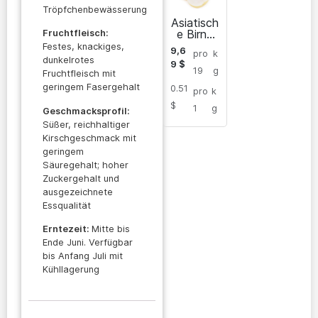
Tröpfchenbewässerung
Asiatisch
e Birne
Fruchtfleisch:
„Chojuro“
Festes, knackiges,
9,6
pro
k
dunkelrotes
9
$
19
g
Fruchtfleisch mit
geringem Fasergehalt
0.51
pro
k
$
1
g
Geschmacksprofil:
Süßer, reichhaltiger
Kirschgeschmack mit
geringem
Säuregehalt; hoher
Zuckergehalt und
ausgezeichnete
Essqualität
Erntezeit:
Mitte bis
Ende Juni. Verfügbar
bis Anfang Juli mit
Kühllagerung