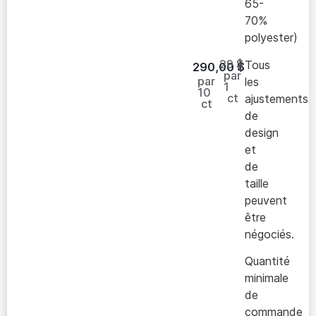
65-
70%
polyester)
29 $
Tous
290,00
$
par
par
les
1
10
ct
ajustements
ct
de
design
et
de
taille
peuvent
être
négociés.
Quantité
minimale
de
commande