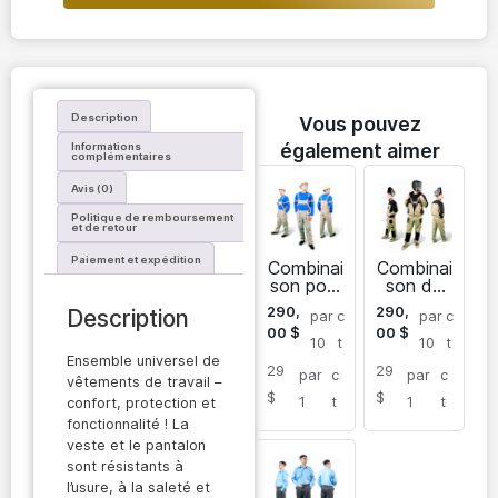
Description
Vous pouvez
également aimer
Informations
complémentaires
Avis (0)
Politique de remboursement
et de retour
Paiement et expédition
Combinai
Combinai
son pour
son de
le
soudeur
290,
290,
Description
par
c
par
c
construc
pour
00
$
00
$
teur
hommes
10
t
10
t
Sarayan
Ensemble universel de
29
29
par
c
par
c
vêtements de travail –
$
$
1
t
1
t
confort, protection et
fonctionnalité ! La
veste et le pantalon
sont résistants à
l’usure, à la saleté et