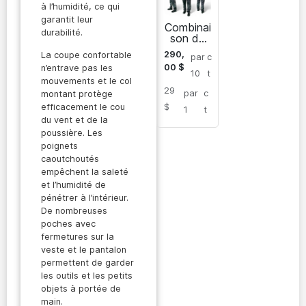
à l’humidité, ce qui
garantit leur
Combinai
durabilité.
son de
sécurité
290,
La coupe confortable
par
c
Sarayan
00
$
n’entrave pas les
10
t
mouvements et le col
29
par
c
montant protège
$
efficacement le cou
1
t
du vent et de la
poussière. Les
poignets
caoutchoutés
empêchent la saleté
et l’humidité de
pénétrer à l’intérieur.
De nombreuses
poches avec
fermetures sur la
veste et le pantalon
permettent de garder
les outils et les petits
objets à portée de
main.