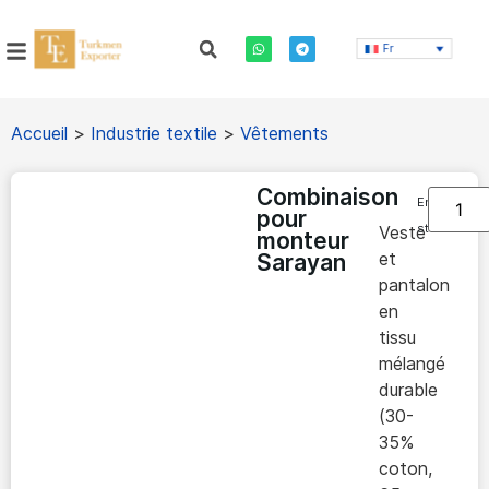
Fr
Accueil
>
Industrie textile
>
Vêtements
Combinaison
En
pour
stock
Veste
monteur
et
Sarayan
pantalon
en
tissu
mélangé
durable
(30-
35%
coton,