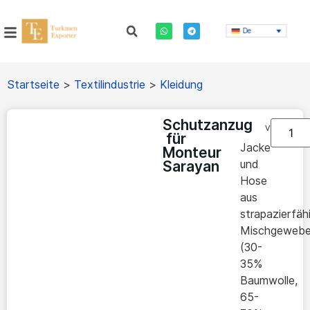
De
Startseite
>
Textilindustrie
>
Kleidung
Schutzanzug
Vorrätig
für
Jacke
Monteur
und
Sarayan
Hose
aus
strapazierfä
Mischgeweb
(30-
35%
Baumwolle,
65-