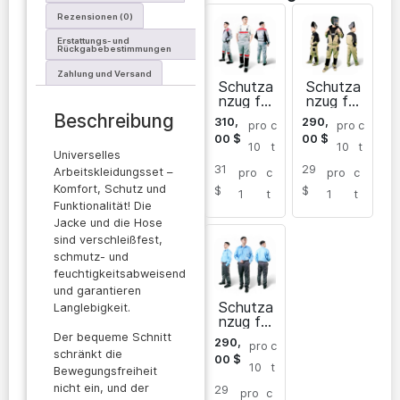
Rezensionen (0)
Erstattungs- und
Rückgabebestimmungen
Zahlung und Versand
Schutza
Schutza
nzug für
nzug für
Elektriker
Schweiß
Beschreibung
310,
290,
pro
c
pro
c
Sarayan
er für
00
$
00
$
Männer
10
t
10
t
Universelles
31
29
Arbeitskleidungsset –
pro
c
pro
c
Komfort, Schutz und
$
$
1
t
1
t
Funktionalität! Die
Jacke und die Hose
sind verschleißfest,
schmutz- und
feuchtigkeitsabweisend
und garantieren
Schutza
Langlebigkeit.
nzug für
Sicherhei
Der bequeme Schnitt
290,
pro
c
t
schränkt die
00
$
Sarayan
10
t
Bewegungsfreiheit
nicht ein, und der
29
pro
c