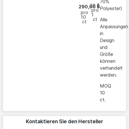
70%
29 $
290,00
$
Polyester)
pro
pro
1
10
ct
Alle
ct
Anpassungen
in
Design
und
Größe
können
verhandelt
werden.
MOQ
10
ct.
Kontaktieren Sie den Hersteller