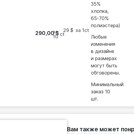
35%
хлопка,
65-70%
полиэстера)
29 $
за 1
ct
за
290,00
$
ct
10
Любые
изменения
в дизайне
и размерах
могут быть
обговорены.
Минимальный
заказ 10
шт.
Вам также может понр