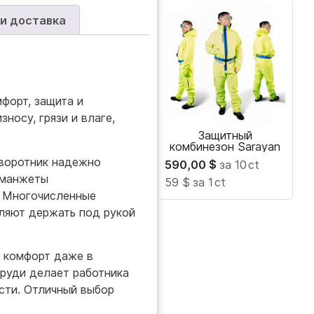
 и доставка
форт, защита и
носу, грязи и влаге,
Защитный
комбинезон Sarayan
 воротник надежно
590,00
$
за 10
ct
 манжеты
59 $
за 1
ct
. Многочисленные
оляют держать под рукой
т комфорт даже в
руди делает работника
сти. Отличный выбор