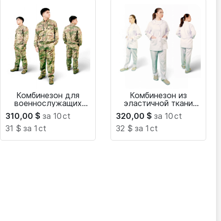
Комбинезон для
Комбинезон из
военнослужащих
эластичной ткани
Sarayan
для медсестры
310,00
$
за 10
ct
320,00
$
за 10
ct
31 $
за 1
ct
32 $
за 1
ct