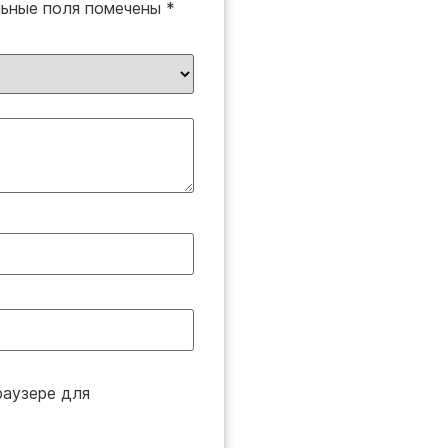
льные поля помечены
*
раузере для