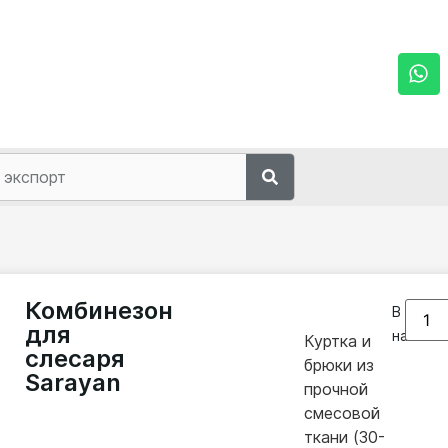
Комбинезон
В
для
наличии
Куртка и
слесаря
брюки из
Sarayan
прочной
смесовой
ткани (30-