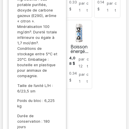
0.33
0.14
par
c
par
c
potable purifiée,
$
$
1
t
1
t
dioxyde de carbone
gazeux (E290), arôme
« citron ».
Minéralisation 100
mg/dm³. Dureté totale
inférieure ou égale à
1,7 mol/dm³.
Boisson
Conditions de
énergéti
stockage entre 5°C et
que Bold
4,0
par
c
20°C. Emballage :
Extra
8
$
bouteille en plastique
12
t
pour animaux de
0.34
par
c
compagnie.
$
1
t
Taille de l’unité L/H :
6/23,5 sm
Poids du bloc : 6,225
kg
Durée de
conservation : 180
jours