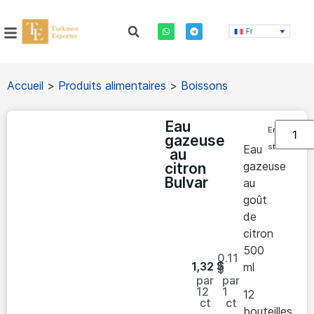
Fr
Accueil
>
Produits alimentaires
>
Boissons
Eau
En
gazeuse
stock
Eau
au
gazeuse
citron
Bulvar
au
goût
de
citron
500
0.11
1,32
$
ml
$
par
par
12
1
12
ct
ct
bouteilles