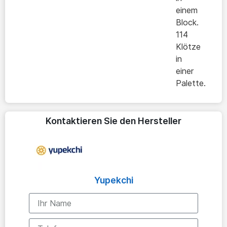
einem
Block.
114
Klötze
in
einer
Palette.
Kontaktieren Sie den Hersteller
Yupekchi