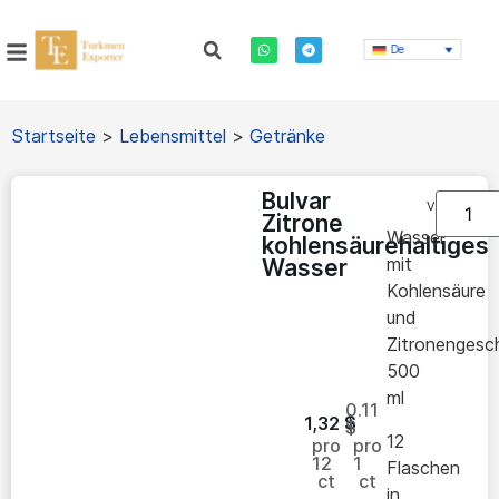
De
Startseite
>
Lebensmittel
>
Getränke
Bulvar
Vorrätig
Zitrone
Wasser
kohlensäurehaltiges
mit
Wasser
Kohlensäure
und
Zitronenges
500
ml
0.11
1,32
$
$
12
pro
pro
12
1
Flaschen
ct
ct
in