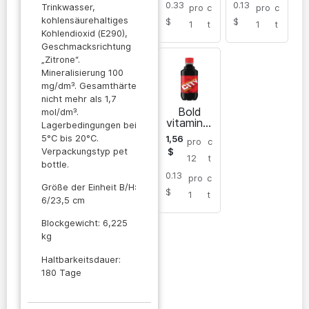
0.33
0.13
Trinkwasser,
pro
c
pro
c
kohlensäurehaltiges
$
$
1
t
1
t
Kohlendioxid (E290),
Geschmacksrichtung
„Zitrone“.
Mineralisierung 100
mg/dm³. Gesamthärte
nicht mehr als 1,7
Bold
mol/dm³.
vitaminisi
Lagerbedingungen bei
ertes
5°C bis 20°C.
1,56
pro
c
Getränk
Verpackungstyp pet
$
12
t
bottle.
0.13
pro
c
Größe der Einheit B/H:
$
1
t
6/23,5 cm
Blockgewicht: 6,225
kg
Haltbarkeitsdauer:
180 Tage