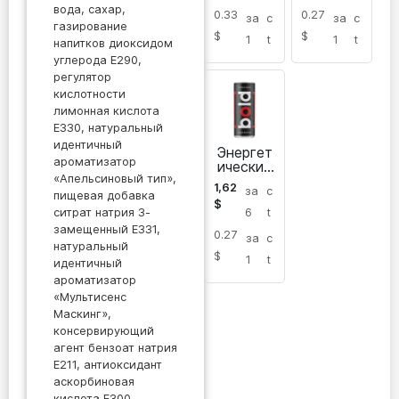
вода, сахар,
0.33
0.27
за
c
за
c
газирование
$
$
1
t
1
t
напитков диоксидом
углерода Е290,
регулятор
кислотности
лимонная кислота
Е330, натуральный
идентичный
Энергет
ароматизатор
ический
«Апельсиновый тип»,
напиток
1,62
за
c
Bold в
пищевая добавка
$
банке
ситрат натрия 3-
6
t
замещенный Е331,
0.27
за
c
натуральный
$
1
t
идентичный
ароматизатор
«Мультисенс
Маскинг»,
консервирующий
агент бензоат натрия
Е211, антиоксидант
аскорбиновая
кислота Е300