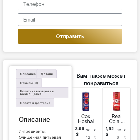
Отправить
Описание
Детали
Вам также может
понравиться
Отзывы (0)
Политика возврата и
возмещения
Оплата и доставка
Сок
Real
Описание
Hoshal
Cola в
банке
3,96
1,62
за
c
за
c
Ингредиенты:
$
$
Очищенная питьевая
12
t
6
t