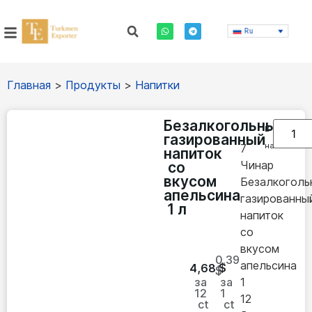
Ru
Главная
>
Продукты
>
Напитки
Безалкогольный
В
газированный
наличии
7
напиток
Чинар
со
вкусом
Безалкоголь
апельсина
газированны
1 л
напиток
со
вкусом
0.39
апельсина
4,68
$
$
за
за
1
12
1
12
ct
ct