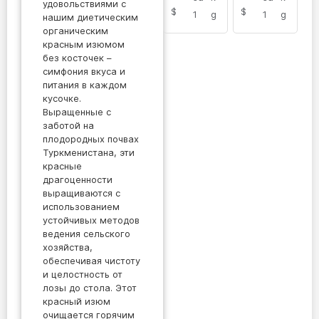
удовольствиями с
$
$
1
g
1
g
нашим диетическим
органическим
красным изюмом
без косточек –
симфония вкуса и
питания в каждом
кусочке.
Выращенные с
заботой на
плодородных почвах
Туркменистана, эти
красные
драгоценности
выращиваются с
использованием
устойчивых методов
ведения сельского
хозяйства,
обеспечивая чистоту
и целостность от
лозы до стола. Этот
красный изюм
очищается горячим