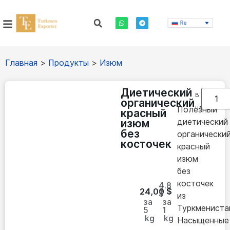
Ru
Главная
>
Продукты
>
Изюм
Диетический
В
органический
наличии
Полезный
красный
диетический
изюм
без
органически
косточек
красный
изюм
без
косточек
4.8
24,00
$
$
из
за
за
Туркмениста
5
1
kg
kg
Насыщенные