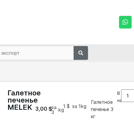
Галетное
В
печенье
наличии
Галетное
MELEK
1 $
за 1
kg
за
3,00
$
печенье 3
kg
3
кг