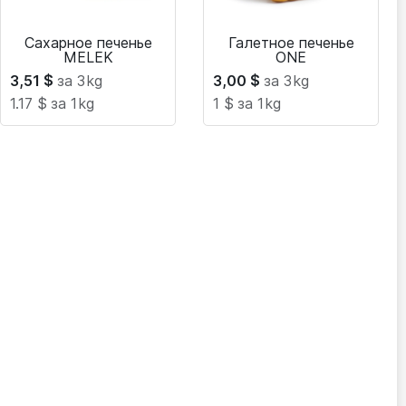
Сахарное печенье
Галетное печенье
MELEK
ONE
3,51
$
за 3
kg
3,00
$
за 3
kg
1.17 $
за 1
kg
1 $
за 1
kg