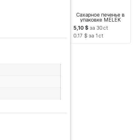
Сахарное печенье в
упаковке MELEK
5,10
$
за 30
ct
0.17 $
за 1
ct