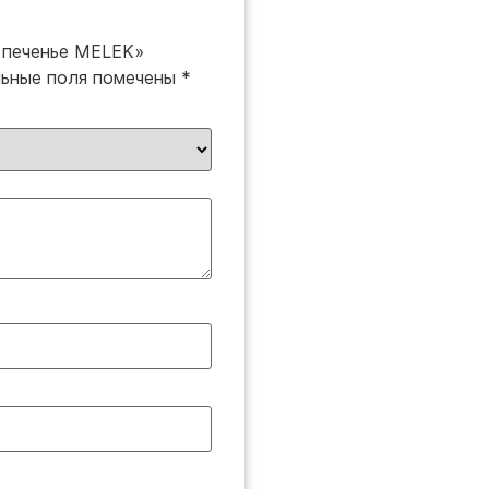
е печенье MELEK»
льные поля помечены
*