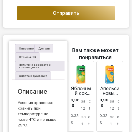
Отправить
Описание
Детали
Вам также может
понравиться
Отзывы (0)
Политика возврата и
возмещения
Оплата и доставка
Яблочны
Апельси
Описание
й сок
новый
Yedigen
сок
3,96
3,96
за
c
за
c
Yedigen
Условия хранения:
$
$
хранить при
12
t
12
t
температуре не
0.33
0.33
за
c
за
c
ниже 4°C и не выше
$
$
1
t
1
t
25°C.