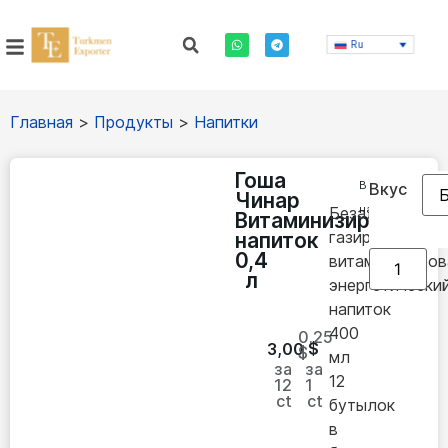
Ru
Главная
>
Продукты
>
Напитки
Гоша
В
Вкус
Чинар
наличии
Безалкогольн
Витаминизированны
газированный
напиток
0,4
витаминизиро
л
энергетически
напиток
400
0.25
3,00
$
$
мл
за
за
12
12
1
ct
ct
бутылок
в