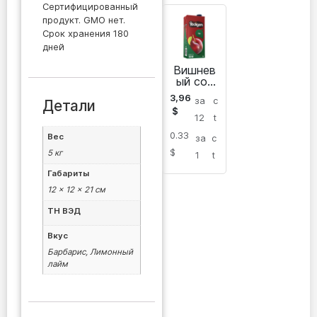
Сертифицированный
продукт. GMO нет.
Срок хранения 180
дней
Вишнев
ый сок
Yedigen
3,96
за
c
Детали
$
12
t
0.33
Вес
за
c
$
5 кг
1
t
Габариты
12 × 12 × 21 см
ТН ВЭД
Вкус
Барбарис, Лимонный
лайм