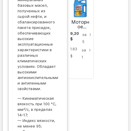
базовых масел,
полученных из
сырой нефти, и
Моторн
сбалансированного
ое
пакета присадок,
масло
обеспечивающих
9,20
за
l
Imperol
высокие
$
Core
5
эксплуатационные
4000 SL
1.83
10W40,
характеристики в
за
l
5 л
различных
$
1
климатических
условиях. Обладает
высокими
антиокислительными
и антипенными
свойствами.
— Кинематическая
вязкость при 100 °C,
мм²/с, в пределах
14–17;
— Индекс вязкости,
не менее 95;