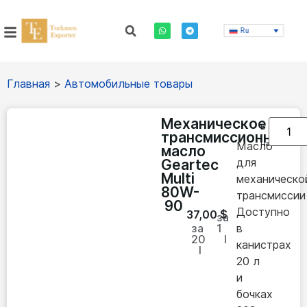
Ru
Главная
>
Автомобильные товары
Механическое
В
трансмиссионное
наличии
Масло
масло
для
Geartec
Multi
механическо
80W-
трансмиссии
90
Доступно
37,00
$
за
за
1
в
20
l
канистрах
l
20 л
и
бочках