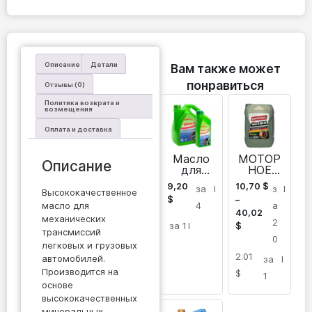
Описание
Детали
Вам также может
понравиться
Отзывы (0)
Политика возврата и
возмещения
Оплата и доставка
Масло
МОТОР
Описание
для
НОЕ
автомат
МАСЛО
9,20
10,70
$
за
l
з
l
ических
Imperol
Высококачественное
$
–
коробок
Core
масло для
4
а
передач
40,02
SHPD
механических
2
легковы
E7
за 1
l
$
трансмиссий
х и
15W40
0
легковых и грузовых
грузовы
2.01
х
автомобилей.
за
l
автомоб
Производится на
$
1
илей
основе
ATF
высококачественных
DXR 3
минеральных