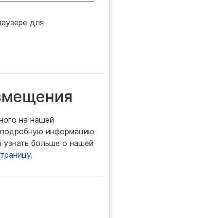
раузере для
озмещения
ного на нашей
й подробную информацию
ы узнать больше о нашей
страницу
.