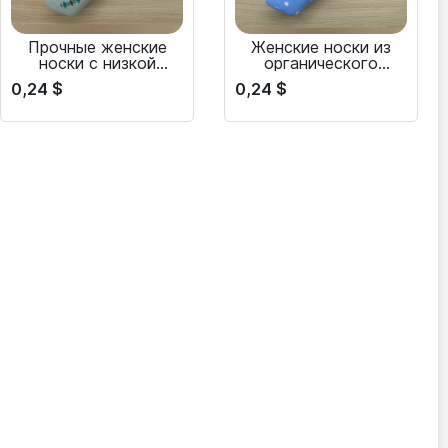
Прочные женские
Женские носки из
носки с низкой
органического
посадкой для бега и
хлопка —
0,24
$
0,24
$
спорта
экологически чистые