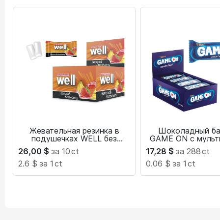
Жевательная резинка в
Шоколадный ба
подушечках WELL без
GAME ON с мульт
сахара
26,00
$
за 10
ct
17,28
$
за 288
ct
2.6 $
за 1
ct
0.06 $
за 1
ct