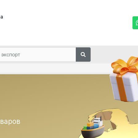
ма
оваров