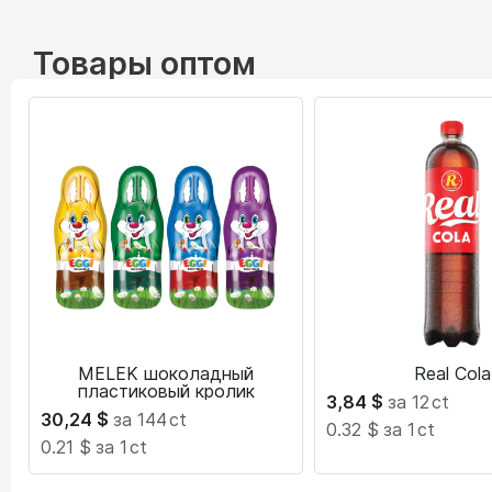
Товары оптом
MELEK шоколадный
Real Cola
пластиковый кролик
3,84
$
за 12
ct
30,24
$
за 144
ct
0.32 $
за 1
ct
0.21 $
за 1
ct