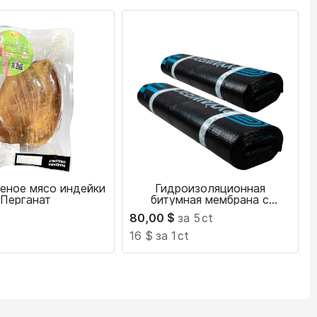
еное мясо индейки
Гидроизоляционная
Перганат
битумная мембрана с
алюминиевой фольгой 4 мм
80,00
$
за 5
ct
16 $
за 1
ct