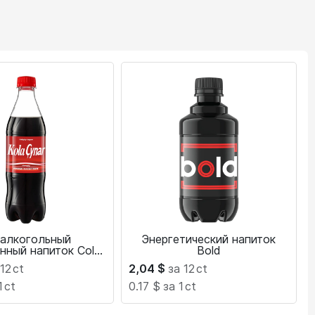
алкогольный
Энергетический напиток
нный напиток Cola
Bold
hynar 0,5 л
 12
ct
2,04
$
за 12
ct
1
ct
0.17 $
за 1
ct