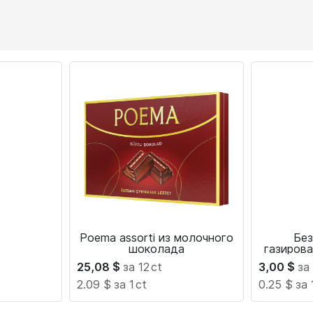
Poema assorti из молочного
Без
шоколада
газирова
C
25,08
$
за 12
ct
3,00
$
за
2.09 $
за 1
ct
0.25 $
за 