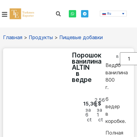
Ru
Главная
>
Продукты
>
Пищевые добавки
Порошок
В
ванилина
наличии
Ведро
ALTIN
ванилина
в
ведре
800
г.
6
2.56
15,36
$
$
ведер
за
за
в
6
1
ct
ct
коробке.
Полная