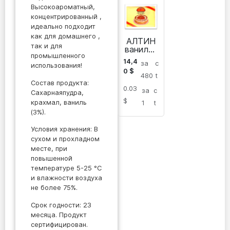
Высокоароматный,
концентрированный ,
идеально подходит
как для домашнего ,
АЛТИН
так и для
ванилин
промышленного
овый
14,4
за
c
порошо
использования!
0
$
к
480
t
Состав продукта:
0.03
за
c
Сахарнаяпудра,
$
крахмал, ваниль
1
t
(3%).
Условия хранения: В
сухом и прохладном
месте, при
повышенной
температуре 5-25 °C
и влажности воздуха
не более 75%.
Срок годности: 23
месяца. Продукт
сертифицирован.