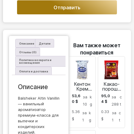
Отправить
Описание
Детали
Вам также может
понравиться
Отзывы (0)
Политика возврата и
возмещения
Оплата и доставка
Кентон
Какао-
Описание
Крем
порошо
Шантил
к Kenton
53,6
95,0
за
k
за
c
ьи
Balsheker Altin Vanillin
0
$
4
$
— ванильный
10
g
288
t
ароматизатор
5.36
0.33
за
k
за
c
премиум-класса для
$
$
1
g
1
t
выпечки и
кондитерских
изделий.