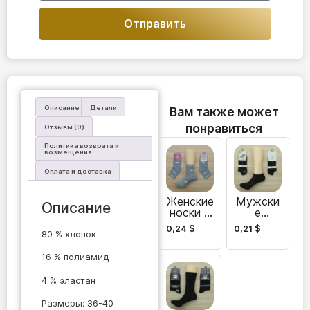
Отправить
Описание
Детали
Вам также может
понравиться
Отзывы (0)
Политика возврата и
возмещения
Оплата и доставка
Женские
Мужски
Описание
носки с
е
милым
спортив
0,24
$
0,21
$
оленем
ные
80 % хлопок
—
носки
праздни
Batly-
16 % полиамид
чные
Gadam
предмет
4 % эластан
ы
первой
Размеры: 36-40