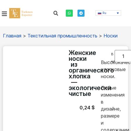
Ru
Главная
>
Текстильная промышленность
>
Носки
Женские
В
носки
наличии
Высококачес
из
хлопковые
органического
хлопка
носки.
—
экологически
Любые
чистые
изменения
в
0,24
$
дизайне,
размере
и
содержании