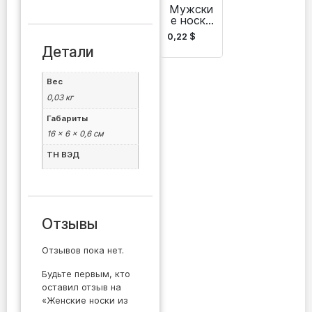
необход
Мужски
имости
е носки
Batly-
0,22
$
Gadam
Детали
Вес
0,03 кг
Габариты
16 × 6 × 0,6 см
ТН ВЭД
Отзывы
Отзывов пока нет.
Будьте первым, кто
оставил отзыв на
«Женские носки из