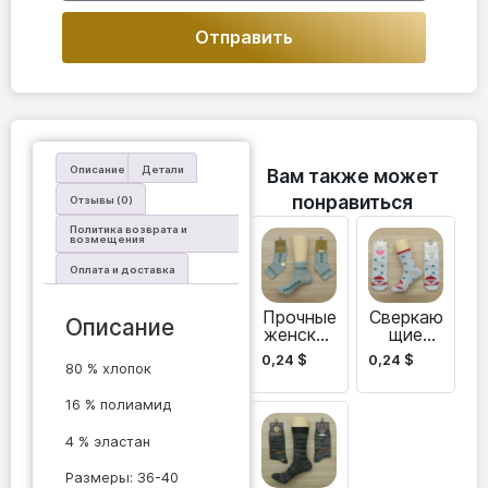
Отправить
Описание
Детали
Вам также может
понравиться
Отзывы (0)
Политика возврата и
возмещения
Оплата и доставка
Прочные
Сверкаю
Описание
женские
щие
носки с
женские
0,24
$
0,24
$
низкой
носки к
80 % хлопок
посадко
Новому
й для
году
16 % полиамид
бега и
спорта
4 % эластан
Размеры: 36-40