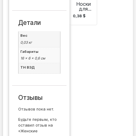
Носки
для
мужчин
0,38
$
Batly-
Детали
Gadam
Вес
0,03 кг
Габариты
16 × 6 × 0,6 см
ТН ВЭД
Отзывы
Отзывов пока нет.
Будьте первым, кто
оставил отзыв на
«Женские