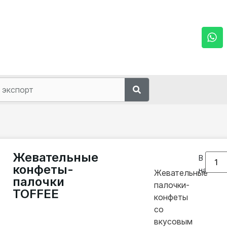
Жевательные
В
конфеты-
наличии
Жевательные
палочки
палочки-
TOFFEE
конфеты
со
вкусовым