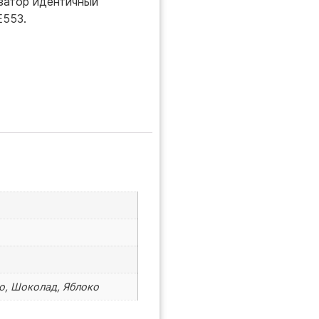
изатор идентичный
Е553.
го, Шоколад, Яблоко