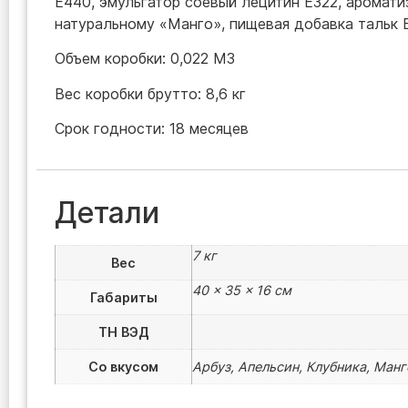
Е440, эмульгатор соевый лецитин Е322, аромат
натуральному «Манго», пищевая добавка тальк 
Объем коробки: 0,022 M3
Вес коробки брутто: 8,6 кг
Срок годности: 18 месяцев
Детали
7 кг
Вес
40 × 35 × 16 см
Габариты
ТН ВЭД
Со вкусом
Арбуз, Апельсин, Клубника, Ман