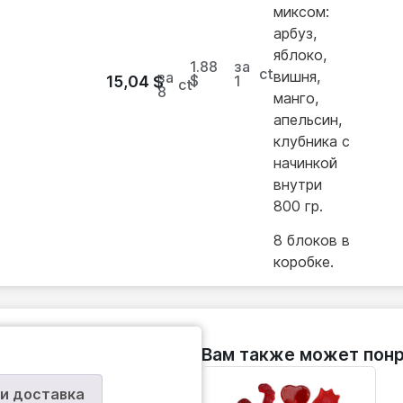
миксом:
арбуз,
яблоко,
1.88
за
ct
вишня,
за
$
1
15,04
$
ct
8
манго,
апельсин,
клубника с
начинкой
внутри
800 гр.
8 блоков в
коробке.
Вам также может понр
 и доставка