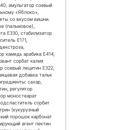
40, эмульгатор соевый
льному «Яблоко»,
еты со вкусом вишни.
ое (пальмовое),
та Е330, стабилизатор
ситель Е171,
декстроза,
ор камедь арабика Е414,
рвант сорбат калия
р соевый лецитин Е322,
пищевая добавка тальк
гредиенты: сахар,
тин, регулятор
тор моностеарат
 подсластитель сорбит
трин (кукурузный
рский порошок карбонат
лирующий агент пектин