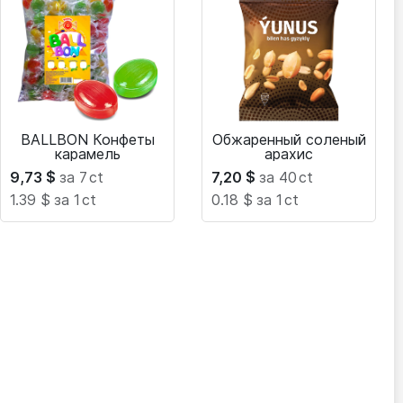
BALLBON Конфеты
Обжаренный соленый
карамель
арахис
9,73
$
за 7
ct
7,20
$
за 40
ct
1.39 $
за 1
ct
0.18 $
за 1
ct