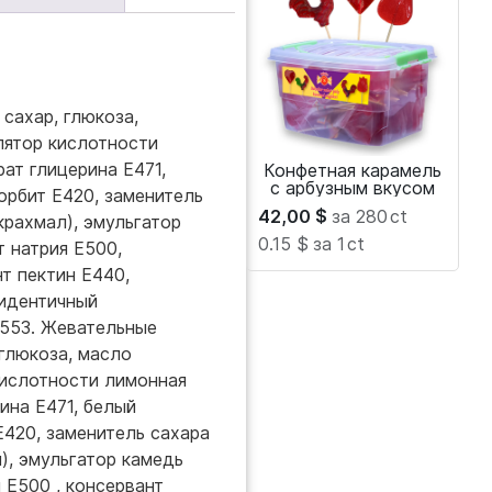
сахар, глюкоза,
лятор кислотности
ат глицерина Е471,
Конфетная карамель
с арбузным вкусом
орбит Е420, заменитель
42,00
$
за 280
ct
крахмал), эмульгатор
0.15 $
за 1
ct
т натрия Е500,
т пектин Е440,
 идентичный
Е553. Жевательные
 глюкоза, масло
кислотности лимонная
ина Е471, белый
Е420, заменитель сахара
), эмульгатор камедь
 Е500 , консервант