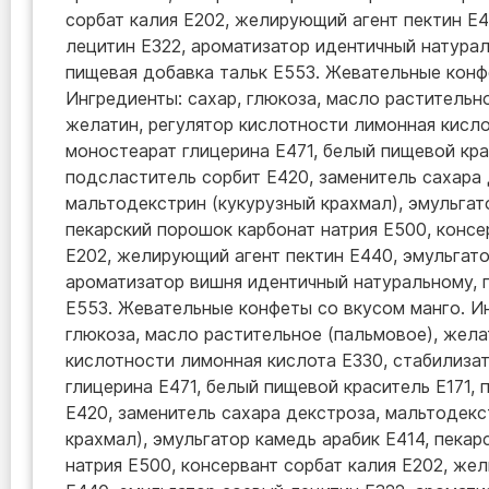
сорбат калия Е202, желирующий агент пектин Е4
лецитин Е322, ароматизатор идентичный натура
пищевая добавка тальк Е553. Жевательные конф
Ингредиенты: сахар, глюкоза, масло растительн
желатин, регулятор кислотности лимонная кисло
моностеарат глицерина Е471, белый пищевой кра
подсластитель сорбит Е420, заменитель сахара 
мальтодекстрин (кукурузный крахмал), эмульгат
пекарский порошок карбонат натрия Е500, консе
Е202, желирующий агент пектин Е440, эмульгато
ароматизатор вишня идентичный натуральному, 
Е553. Жевательные конфеты со вкусом манго. Ин
глюкоза, масло растительное (пальмовое), жела
кислотности лимонная кислота Е330, стабилиза
глицерина Е471, белый пищевой краситель Е171,
Е420, заменитель сахара декстроза, мальтодекс
крахмал), эмульгатор камедь арабик Е414, пека
натрия Е500, консервант сорбат калия Е202, же