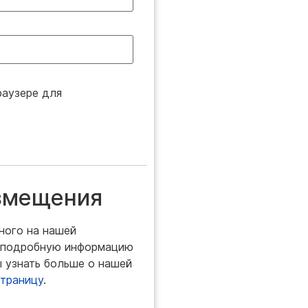
раузере для
озмещения
ного на нашей
й подробную информацию
ы узнать больше о нашей
страницу
.