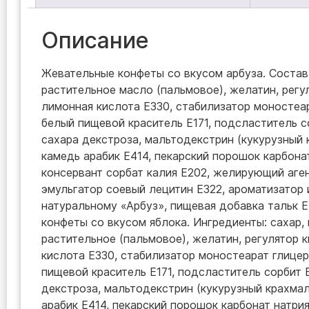
Описание
Жевательные конфеты со вкусом арбуза. Состав 
растительное масло (пальмовое), желатин, регу
лимонная кислота Е330, стабилизатор моностеар
белый пищевой краситель Е171, подсластитель с
сахара декстроза, мальтодекстрин (кукурузный 
камедь арабик Е414, пекарский порошок карбона
консервант сорбат калия Е202, желирующий аген
эмульгатор соевый лецитин Е322, ароматизатор
натуральному «Арбуз», пищевая добавка тальк 
конфеты со вкусом яблока. Ингредиенты: сахар,
растительное (пальмовое), желатин, регулятор 
кислота Е330, стабилизатор моностеарат глицер
пищевой краситель Е171, подсластитель сорбит 
декстроза, мальтодекстрин (кукурузный крахмал
арабик Е414, пекарский порошок карбонат натрия