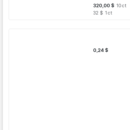
320,00
$
10
ct
32 $
1
ct
0,24
$