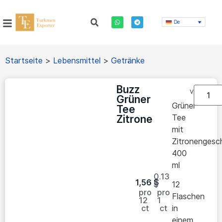
De
Startseite
>
Lebensmittel
>
Getränke
Buzz
Vorrätig
Grüner
Grüner
Tee
Tee
Zitrone
mit
Zitronenges
400
ml
0.13
1,56
$
$
12
pro
pro
Flaschen
12
1
ct
ct
in
einem