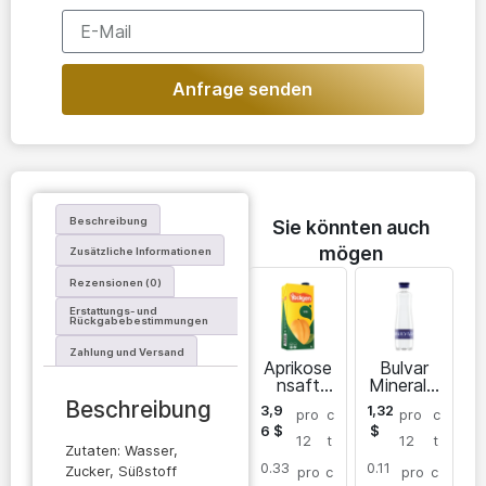
Anfrage senden
Beschreibung
Sie könnten auch
mögen
Zusätzliche Informationen
Rezensionen (0)
Erstattungs- und
Rückgabebestimmungen
Zahlung und Versand
Aprikose
Bulvar
nsaft
Mineralw
Yedigen
asser
Beschreibung
3,9
1,32
pro
c
pro
c
6
$
$
12
t
12
t
Zutaten: Wasser,
0.33
0.11
Zucker, Süßstoff
pro
c
pro
c