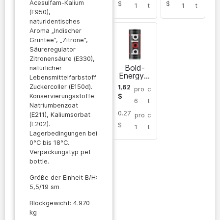
Acesulfam-Kalium
$
$
1
t
1
t
(E950),
naturidentisches
Aroma „Indischer
Grüntee“, „Zitrone“,
Säureregulator
Zitronensäure (E330),
Bold-
natürlicher
Energydr
Lebensmittelfarbstoff
ink-Dose
Zuckercoller (E150d).
1,62
pro
c
Konservierungsstoffe:
$
6
t
Natriumbenzoat
0.27
(E211), Kaliumsorbat
pro
c
(E202).
$
1
t
Lagerbedingungen bei
0°C bis 18°C.
Verpackungstyp pet
bottle.
Größe der Einheit B/H:
5,5/19 sm
Blockgewicht: 4.970
kg