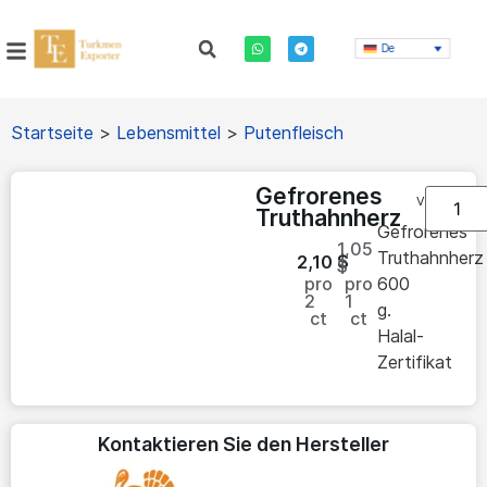
De
Startseite
>
Lebensmittel
>
Putenfleisch
Gefrorenes
Vorrätig
Truthahnherz
Gefrorenes
1,05
Truthahnherz
2,10
$
$
pro
pro
600
2
1
g.
ct
ct
Halal-
Zertifikat
Kontaktieren Sie den Hersteller