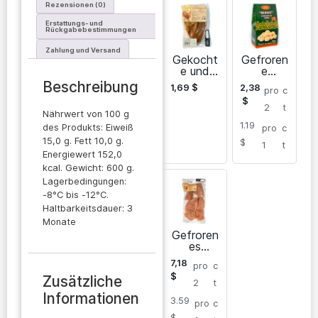
Rezensionen (0)
Erstattungs- und
Rückgabebestimmungen
Zahlung und Versand
Gekocht
Gefroren
e und
e
geräuche
Putenflei
Beschreibung
1,69
$
2,38
pro
c
rte
schknöd
$
Putenflü
el
2
t
Nährwert von 100 g
gel
1.19
des Produkts: Eiweiß
pro
c
15,0 g. Fett 10,0 g.
$
1
t
Energiewert 152,0
kcal. Gewicht: 600 g.
Lagerbedingungen:
-8°C bis -12°C.
Haltbarkeitsdauer: 3
Monate
Gefroren
es
Putenste
7,18
pro
c
ak
$
Zusätzliche
2
t
Informationen
3.59
pro
c
$