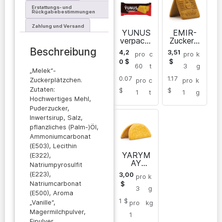
Erstattungs- und
Rückgabebestimmungen
Zahlung und Versand
YUNUS
EMIR-
verpackt
Zuckerpl
e
ätzchen
Beschreibung
4,2
3,51
pro
c
pro
k
Galette-
0
$
$
Kekse
60
t
3
g
„Melek“-
0.07
1.17
Zuckerplätzchen.
pro
c
pro
k
Zutaten:
$
$
1
t
1
g
Hochwertiges Mehl,
Puderzucker,
Inwertsirup, Salz,
pflanzliches (Palm-)Öl,
Ammoniumcarbonat
(E503), Lecithin
YARYM
(E322),
AY
Natriumpyrosulfit
Galette-
(E223),
3,00
pro
k
Kekse
Natriumcarbonat
$
3
g
(E500), Aroma
1 $
„Vanille“,
pro
kg
Magermilchpulver,
1
Eipulver,