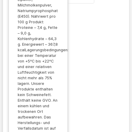
Milchmolkenpulver,
Natriumpyrophosphat
(E450). Nährwert pro
100 g Produkt:
Proteine – 7,4 g, Fette
– 9,0 g,
Kohlenhydrate – 64,3
g. Energiewert – 367,8
kcalLagerungsbedingungen:
bei einer Temperatur
von +5ºC bis +22ºC
und einer relativen
Luftfeuchtigkeit von
nicht mehr als 75%
lagern. Unsere
Produkte enthalten
kein Schweinefett.
Enthält keine GVO. An
einem kühlen und
trockenen Ort
aufbewahren. Das
Herstellungs- und
Verfallsdatum ist auf