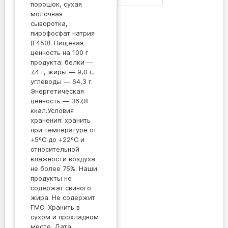
порошок, сухая
молочная
сыворотка,
пирофосфат натрия
(Е450). Пищевая
ценность на 100 г
продукта: белки —
7,4 г, жиры — 9,0 г,
углеводы — 64,3 г.
Энергетическая
ценность — 367,8
ккал.Условия
хранения: хранить
при температуре от
+5ºС до +22ºС и
относительной
влажности воздуха
не более 75%. Наши
продукты не
содержат свиного
жира. Не содержит
ГМО. Хранить в
сухом и прохладном
месте. Дата