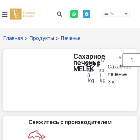
Ru
Главная
>
Продукты
>
Печенье
Сахарное
В
1.17
печенье
3,51
$
$
наличии
Сахарное
MELEK
за
за
печенье
3
1
kg
kg
3 кг
Свяжитесь с производителем