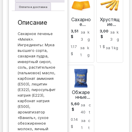
Оплата и доставка
Сахарно
Хрустящ
Описание
е
ие
печенье
палочки
3,51
3,00
за
k
за
k
YUNUS
печенья
Сахарное печенье
$
$
«Melek».
3
g
3
g
Ингредиенты: Мука
1.17
1 $
за
k
за 1
kg
высшего сорта,
$
1
g
сахарная пудра,
инвертный сироп,
соль, растительное
(пальмовое) масло,
карбонат аммония
(Е503), лецитин
(Е322), пиросульфит
Обжаре
натрия (Е223),
нные
карбонат натрия
соленые
5,60
за
c
семена
(Е500),
$
подсолн
ароматизатор
40
t
ечника
«Ваниль», сухое
0.14
за
c
обезжиренное
$
1
t
молоко, яичный