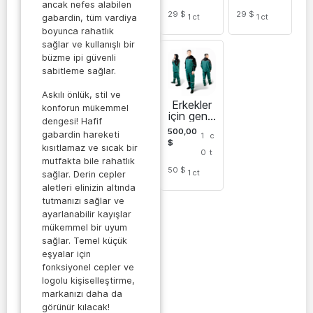
ancak nefes alabilen
29 $
29 $
1
ct
1
ct
gabardin, tüm vardiya
boyunca rahatlık
sağlar ve kullanışlı bir
büzme ipi güvenli
sabitleme sağlar.
Askılı önlük, stil ve
Erkekler
konforun mükemmel
için genel
dengesi! Hafif
işçi
500,00
gabardin hareketi
1
c
tulumu
$
kısıtlamaz ve sıcak bir
0
t
mutfakta bile rahatlık
50 $
1
ct
sağlar. Derin cepler
aletleri elinizin altında
tutmanızı sağlar ve
ayarlanabilir kayışlar
mükemmel bir uyum
sağlar. Temel küçük
eşyalar için
fonksiyonel cepler ve
logolu kişiselleştirme,
markanızı daha da
görünür kılacak!