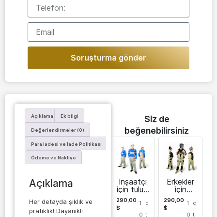
Soruşturma gönder
Açıklama
Ek bilgi
Siz de
beğenebilirsiniz
Değerlendirmeler (0)
Para İadesi ve İade Politikası
Ödeme ve Nakliye
İnşaatçı
Erkekler
Açıklama
için tulum
için
Sarayan
kaynakçı
290,00
290,00
Her detayda şıklık ve
1
c
1
c
tulumu
$
$
pratiklik! Dayanıklı
0
t
0
t