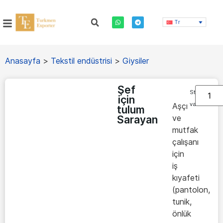
Tr
Anasayfa
>
Tekstil endüstrisi
>
Giysiler
Şef
Stokta
için
var
Aşçı
tulum
ve
Sarayan
mutfak
çalışanı
için
iş
kıyafeti
(pantolon,
tunik,
önlük